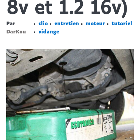
8v et 1.2 16v)
Par
clio
entretien
moteur
tutoriel
DarKou
vidange