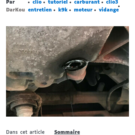
Par
clio
tutoriel
carburant
clio3
DarKou
entretien
k9k
moteur
vidange
Dans cet article
Sommaire